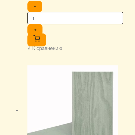
−
+
К сравнению