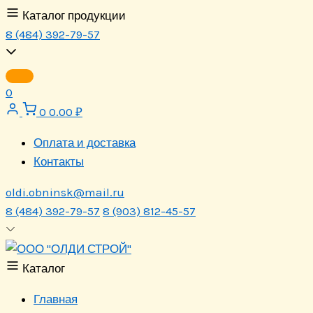
Перейти
Каталог продукции
к
8 (484) 392-79-57
содержимому
0
0
0.00
₽
Оплата и доставка
Контакты
oldi.obninsk@mail.ru
8 (484) 392-79-57
8 (903) 812-45-57
Каталог
Главная