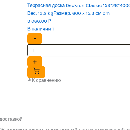
Террасная доска Deckron Classic 153*28*40
Вес:
13.2 kg
Размер:
600 × 15.3 см cm
3 066.00
₽
В наличии 1
−
+
К сравнению
 доставкой