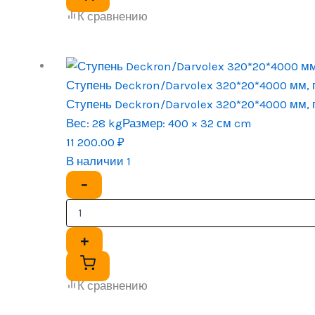
К сравнению
Ступень Deckron/Darvolex 320*20*4000 мм, 
Ступень Deckron/Darvolex 320*20*4000 мм, 
Вес:
28 kg
Размер:
400 × 32 см cm
11 200.00
₽
В наличии 1
−
+
К сравнению