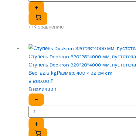
+
К сравнению
Ступень Deckron 320*28*4000 мм, пустотел
Ступень Deckron 320*28*4000 мм, пустотел
Вес:
22.8 kg
Размер:
400 × 32 см cm
8 860.00
₽
В наличии 1
−
+