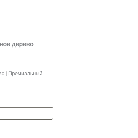
рное дерево
во | Премиальный