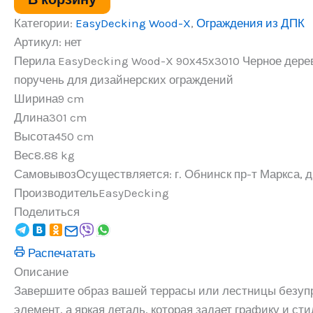
Черное
дерево
Категории:
EasyDecking Wood-X
,
Ограждения из ДПК
Артикул:
нет
Перила EasyDecking Wood-X 90х45х3010 Черное дере
поручень для дизайнерских ограждений
Ширина
9 cm
Длина
301 cm
Высота
450 cm
Вес
8.88 kg
Самовывоз
Осуществляется: г. Обнинск пр-т Маркса, д.
Производитель
EasyDecking
Поделиться
Распечатать
Описание
Завершите образ вашей террасы или лестницы безуп
элемент, а яркая деталь, которая задает графику и 