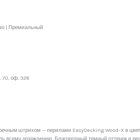
во | Премиальный
 70, оф. 328
речным штрихом — перилами EasyDecking Wood-X в цвет
стиль всему ограждению. Благородный темный оттенок и