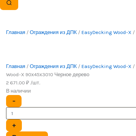
Главная
/
Ограждения из ДПК
/
EasyDecking Wood-X
/
Главная
/
Ограждения из ДПК
/
EasyDecking Wood-X
/
Wood-X 90х45х3010 Черное дерево
2 671.00
₽
/шт.
В наличии
Количество
−
товара
Перила
EasyDecking
Wood-
+
X
90х45х3010