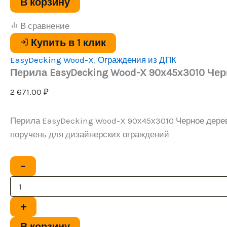
В корзину
Черное
дерево
В сравнение
Купить в 1 клик
EasyDecking Wood-X
,
Ограждения из ДПК
Перила EasyDecking Wood-X 90х45х3010 Че
2 671.00
₽
Перила EasyDecking Wood-X 90х45х3010 Черное дере
поручень для дизайнерских ограждений
Количество
−
товара
Перила
EasyDecking
Wood-
+
X
90х45х3010
В корзину