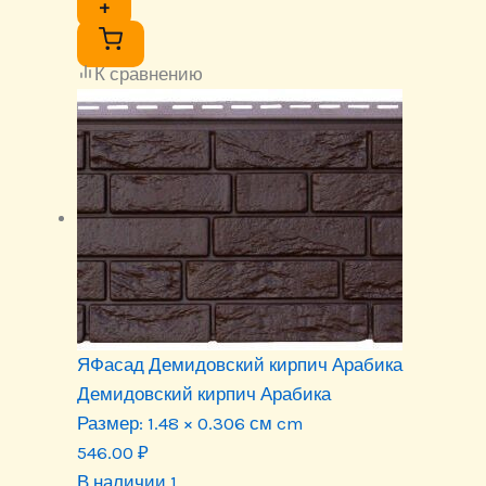
+
К сравнению
ЯФасад Демидовский кирпич Арабика
Демидовский кирпич Арабика
Размер:
1.48 × 0.306 см cm
546.00
₽
В наличии 1