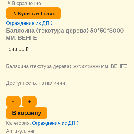
В сравнение
50*50*3000
мм,
Купить в 1 клик
ВЕНГЕ
Ограждения из ДПК
Балясина (текстура дерева) 50*50*3000
мм, ВЕНГЕ
1 543.00
₽
Балясина (текстура дерева) 50*50*3000 мм, ВЕНГЕ
Доступность:
1 в наличии
Количество
−
+
товара
Балясина
В корзину
(текстура
Категория:
дерева)
Ограждения из ДПК
50*50*3000
Артикул:
нет