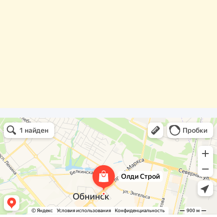
Олди Строй
Фасады и фасадные системы в Обнинске
Оргстекло, поликарбонат в Обнинске