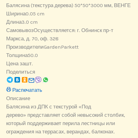
мм,
Балясина (текстура дерева) 50*50*3000 мм, ВЕНГЕ
ВЕНГЕ
Ширина
0.05 cm
Длина
3.0 cm
Самовывоз
Осуществляется: г. Обнинск пр-т
Маркса, д. 70, оф. 328
Производители
GardenParkett
Толщина
50.0
Цена за
шт.
Поделиться
Распечатать
Описание
Балясина из ДПК с текстурой «Под
дерево» представляет собой невысокий столбик,
который поддерживает перила лестницы или
ограждения на террасах, верандах, балконах.