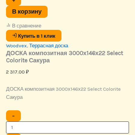
+
Select
Colorite
В корзину
Сакура
В сравнение
Купить в 1 клик
Woodvex
,
Террасная доска
ДОСКА композитная 3000х146х22 Select
Colorite Сакура
2 317.00
₽
ДОСКА композитная 3000х146х22 Select Colorite
Сакура
Количество
−
товара
ДОСКА
композитная