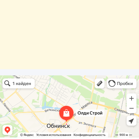
Олди Строй
Фасады и фасадные системы в Обнинске
Оргстекло, поликарбонат в Обнинске