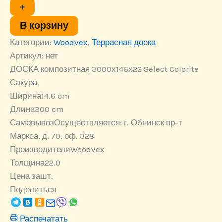
3000х146х22
+
Select
Colorite
В корзину
Сакура
Категории:
Woodvex
,
Террасная доска
Артикул:
нет
ДОСКА композитная 3000х146х22 Select Colorite
Сакура
Ширина
14.6 cm
Длина
300 cm
Самовывоз
Осуществляется: г. Обнинск пр-т
Маркса, д. 70, оф. 328
Производители
Woodvex
Толщина
22.0
Цена за
шт.
Поделиться
Распечатать