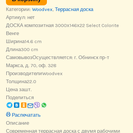
Венге
Категории:
Woodvex
,
Террасная доска
Артикул:
нет
ДОСКА композитная 3000х146х22 Select Colorite
Венге
Ширина
14.6 cm
Длина
300 cm
Самовывоз
Осуществляется: г. Обнинск пр-т
Маркса, д. 70, оф. 328
Производители
Woodvex
Толщина
22.0
Цена за
шт.
Поделиться
Распечатать
Описание
Современная террасная доска с двумя рабочими