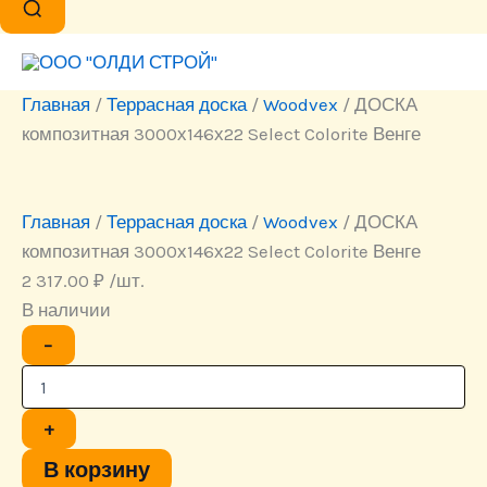
Главная
/
Террасная доска
/
Woodvex
/ ДОСКА
композитная 3000х146х22 Select Colorite Венге
Главная
/
Террасная доска
/
Woodvex
/ ДОСКА
композитная 3000х146х22 Select Colorite Венге
2 317.00
₽
/шт.
В наличии
Количество
−
товара
ДОСКА
композитная
3000х146х22
+
Select
Colorite
В корзину
Венге