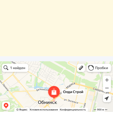
Олди Строй
Фасады и фасадные системы в Обнинске
Оргстекло, поликарбонат в Обнинске