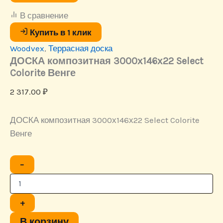
В сравнение
Купить в 1 клик
Woodvex
,
Террасная доска
ДОСКА композитная 3000х146х22 Select
Colorite Венге
2 317.00
₽
ДОСКА композитная 3000х146х22 Select Colorite
Венге
Количество
−
товара
ДОСКА
композитная
3000х146х22
+
Select
Colorite
В корзину