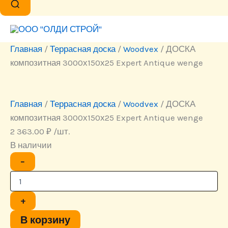
Главная
/
Террасная доска
/
Woodvex
/ ДОСКА
композитная 3000х150х25 Expert Antique wenge
Главная
/
Террасная доска
/
Woodvex
/ ДОСКА
композитная 3000х150х25 Expert Antique wenge
2 363.00
₽
/шт.
В наличии
Количество
−
товара
ДОСКА
композитная
3000х150х25
+
Expert
Antique
В корзину
wenge