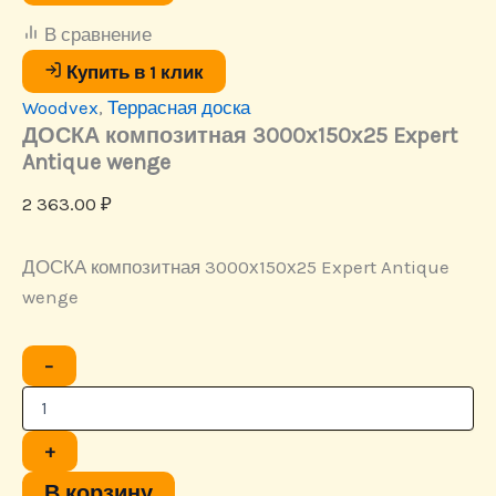
В сравнение
Купить в 1 клик
Woodvex
,
Террасная доска
ДОСКА композитная 3000х150х25 Expert
Antique wenge
2 363.00
₽
ДОСКА композитная 3000х150х25 Expert Antique
wenge
Количество
−
товара
ДОСКА
композитная
3000х150х25
+
Expert
Antique
В корзину