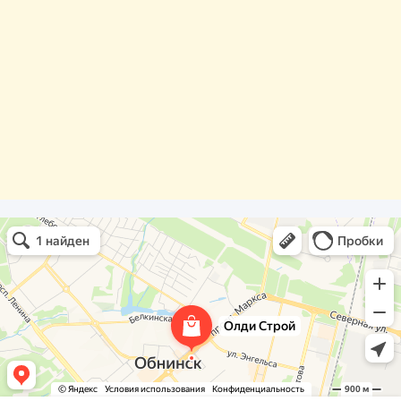
Олди Строй
Фасады и фасадные системы в Обнинске
Оргстекло, поликарбонат в Обнинске