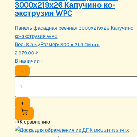
3000х219х26 Капучино ко-
экструзия WPC
Панель фасадная реечная 3000х219х26 Капучино
ко-экструзия WPC
Вес:
8.5 kg
Размер:
300 × 21.9 см cm
2 979.00
₽
В наличии 1
−
+
К сравнению