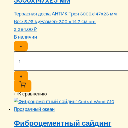
3000х147х23 мм
Террасная доска АНТИК Троя 3000х147х23 мм
Вес:
8.25 kg
Размер:
300 × 14.7 см cm
3 384.00
₽
В наличии
−
+
К сравнению
Фиброцементный сайдинг