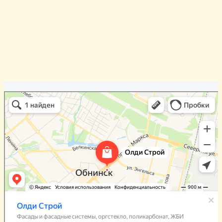
Олди Строй
Фасады и фасадные системы в Обнинске
Оргстекло, поликарбонат в Обнинске