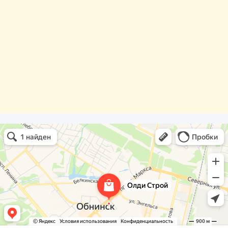
Олди Строй
Фасады и фасадные системы в Обнинске
Оргстекло, поликарбонат в Обнинске