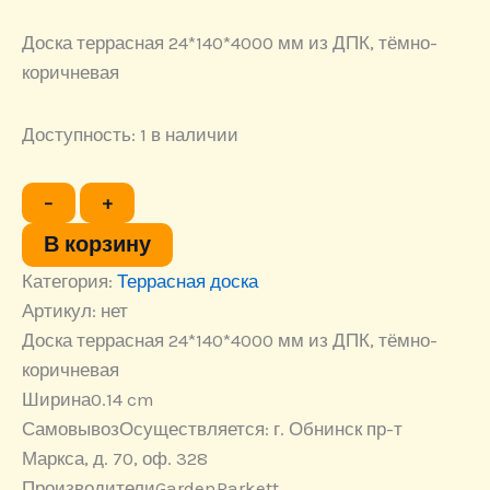
Доска террасная 24*140*4000 мм из ДПК, тёмно-
коричневая
Доступность:
1 в наличии
Количество
−
+
товара
Доска
В корзину
террасная
Категория:
пустотелая
Террасная доска
двухсторонняя
Артикул:
нет
24*140*4000
Доска террасная 24*140*4000 мм из ДПК, тёмно-
мм
из
коричневая
ДПК,
Ширина
0.14 cm
тёмно-
Самовывоз
Осуществляется: г. Обнинск пр-т
коричневая
Маркса, д. 70, оф. 328
Производители
GardenParkett