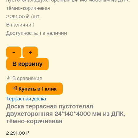
тёмно-коричневая
2 291.00
₽
/шт.
В наличии 1
Доступность:
1 в наличии
Количество
−
+
товара
Доска
В корзину
террасная
пустотелая
В сравнение
двухсторонняя
24*140*4000
Купить в 1 клик
мм
Террасная доска
из
ДПК,
Доска террасная пустотелая
тёмно-
двухсторонняя 24*140*4000 мм из ДПК,
коричневая
тёмно-коричневая
2 291.00
₽