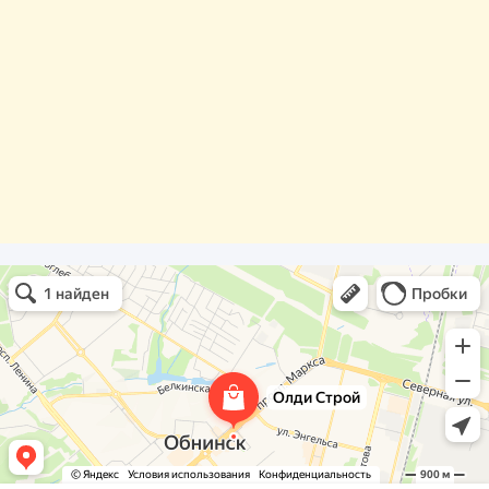
Олди Строй
Фасады и фасадные системы в Обнинске
Оргстекло, поликарбонат в Обнинске