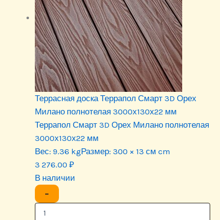
Террасная доска Террапол Смарт 3D Орех
Милано полнотелая 3000х130х22 мм
Террапол Смарт 3D Орех Милано полнотелая
3000х130х22 мм
Вес:
9.36 kg
Размер:
300 × 13 см cm
3 276.00
₽
В наличии
−