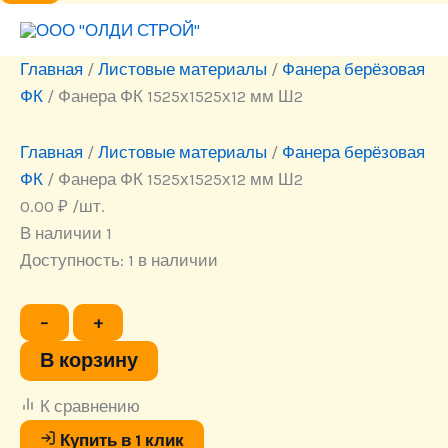
Главная
/
Листовые материалы
/
Фанера берёзовая
ФК
/ Фанера ФК 1525х1525х12 мм Ш2
Главная
/
Листовые материалы
/
Фанера берёзовая
ФК
/ Фанера ФК 1525х1525х12 мм Ш2
0.00
₽
/шт.
В наличии 1
Доступность:
1 в наличии
Количество
−
+
товара
Фанера
В корзину
ФК
1525х1525х12
К сравнению
мм
Ш2
Купить в 1 клик