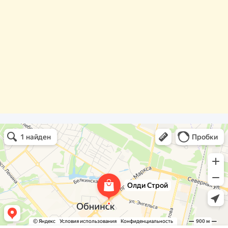
Олди Строй
Фасады и фасадные системы в Обнинске
Оргстекло, поликарбонат в Обнинске