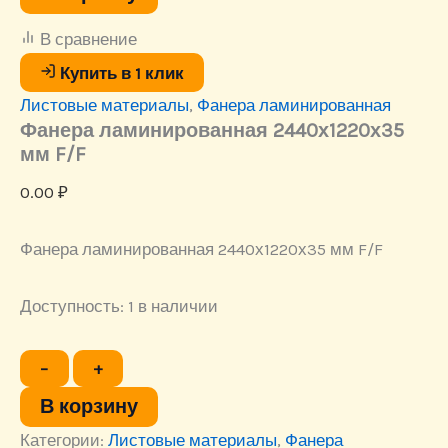
ламинированная
2440х1220х35
В сравнение
мм
F/F
Купить в 1 клик
Листовые материалы
,
Фанера ламинированная
Фанера ламинированная 2440х1220х35
мм F/F
0.00
₽
Фанера ламинированная 2440х1220х35 мм F/F
Доступность:
1 в наличии
Количество
−
+
товара
Фанера
В корзину
ламинированная
Категории:
2440х1220х35
Листовые материалы
,
Фанера