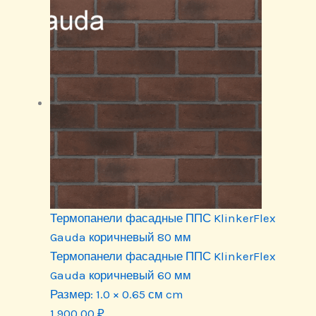
Термопанели фасадные ППС KlinkerFlex
Gauda коричневый 80 мм
Термопанели фасадные ППС KlinkerFlex
Gauda коричневый 60 мм
Размер:
1.0 × 0.65 см cm
1 900.00
₽