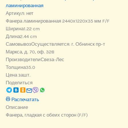
мм
ламинированная
F/F
Артикул:
нет
Фанера ламинированная 2440х1220х35 мм F/F
Ширина
1.22 cm
Длина
2.44 cm
Самовывоз
Осуществляется: г. Обнинск пр-т
Маркса, д. 70, оф. 328
Производители
Свеза-Лес
Толщина
35.0
Цена за
шт.
Поделиться
Распечатать
Описание
Фанера, гладкая с обеих сторон (F/F)