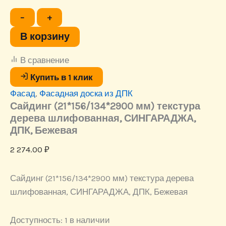
Количество
−
+
товара
Сайдинг
В корзину
(21*156/134*2900
мм)
В сравнение
текстура
дерева
Купить в 1 клик
шлифованная,
Фасад
,
Фасадная доска из ДПК
СИНГАРАДЖА,
ДПК,
Сайдинг (21*156/134*2900 мм) текстура
Бежевая
дерева шлифованная, СИНГАРАДЖА,
ДПК, Бежевая
2 274.00
₽
Сайдинг (21*156/134*2900 мм) текстура дерева
шлифованная, СИНГАРАДЖА, ДПК, Бежевая
Доступность:
1 в наличии