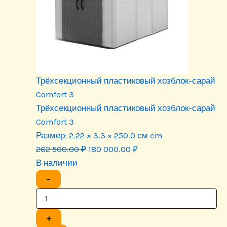
Трёхсекционный пластиковый хозблок-сарай
Comfort 3
Трёхсекционный пластиковый хозблок-сарай
Comfort 3
Размер:
2.22 × 3.3 × 250.0 см cm
Первоначальная
Текущая
262 500.00
₽
180 000.00
₽
цена
цена:
В наличии
составляла
180
−
262
000.00 ₽.
500.00 ₽.
+