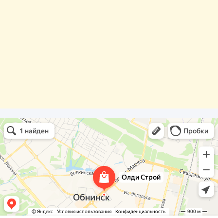
Олди Строй
Фасады и фасадные системы в Обнинске
Оргстекло, поликарбонат в Обнинске