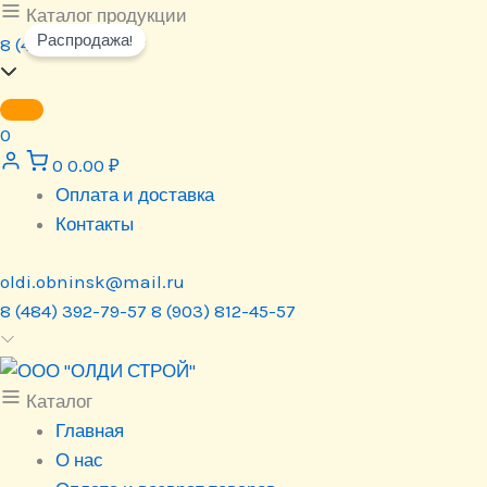
Перейти
Каталог продукции
Распродажа!
к
8 (484) 392-79-57
содержимому
0
0
0.00
₽
Оплата и доставка
Контакты
oldi.obninsk@mail.ru
8 (484) 392-79-57
8 (903) 812-45-57
Каталог
Главная
О нас