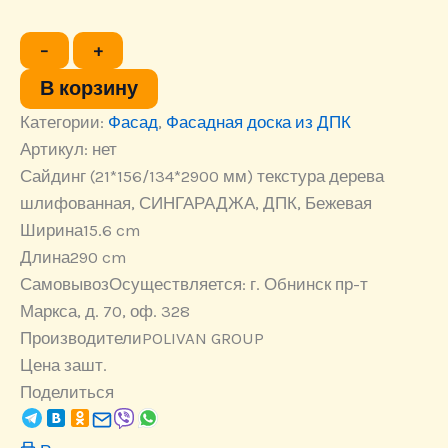
Количество
−
+
товара
Сайдинг
В корзину
(21*156/134*2900
Категории:
мм)
Фасад
,
Фасадная доска из ДПК
текстура
Артикул:
нет
дерева
Сайдинг (21*156/134*2900 мм) текстура дерева
шлифованная,
СИНГАРАДЖА,
шлифованная, СИНГАРАДЖА, ДПК, Бежевая
ДПК,
Ширина
15.6 cm
Бежевая
Длина
290 cm
Самовывоз
Осуществляется: г. Обнинск пр-т
Маркса, д. 70, оф. 328
Производители
POLIVAN GROUP
Цена за
шт.
Поделиться