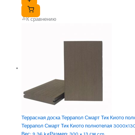
К сравнению
Террасная доска Террапол Смарт Тик Киото по
Террапол Смарт Тик Киото полнотелая 3000х13
Вес:
9.36 kg
Размер:
300 × 13 см cm