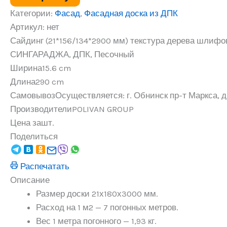
шлифованная,
СИНГАРАДЖА,
Категории:
Фасад
,
Фасадная доска из ДПК
ДПК,
Артикул:
нет
Песочный
Сайдинг (21*156/134*2900 мм) текстура дерева шлифо
СИНГАРАДЖА, ДПК, Песочный
Ширина
15.6 cm
Длина
290 cm
Самовывоз
Осуществляется: г. Обнинск пр-т Маркса, д.
Производители
POLIVAN GROUP
Цена за
шт.
Поделиться
Распечатать
Описание
Размер доски 21х180х3000 мм.
Расход на 1 м2 — 7 погонных метров.
Вес 1 метра погонного — 1,93 кг.