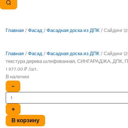
Главная
/
Фасад
/
Фасадная доска из ДПК
/ Сайдинг (
Главная
/
Фасад
/
Фасадная доска из ДПК
/ Сайдинг (2
текстура дерева шлифованная, СИНГАРАДЖА, ДПК, 
1 977.00
₽
/шт.
В наличии
Количество
−
товара
Сайдинг
(21*156/134*2900
мм)
+
текстура
дерева
В корзину
шлифованная,