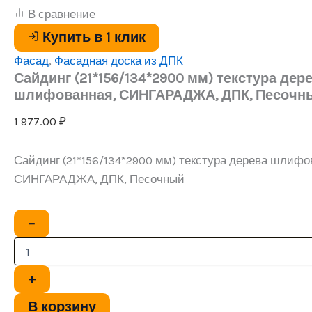
СИНГАРАДЖА,
В сравнение
ДПК,
Песочный
Купить в 1 клик
Фасад
,
Фасадная доска из ДПК
Сайдинг (21*156/134*2900 мм) текстура дер
шлифованная, СИНГАРАДЖА, ДПК, Песочн
1 977.00
₽
Сайдинг (21*156/134*2900 мм) текстура дерева шлифо
СИНГАРАДЖА, ДПК, Песочный
Количество
−
товара
Сайдинг
(21*156/134*2900
мм)
+
текстура
дерева
В корзину