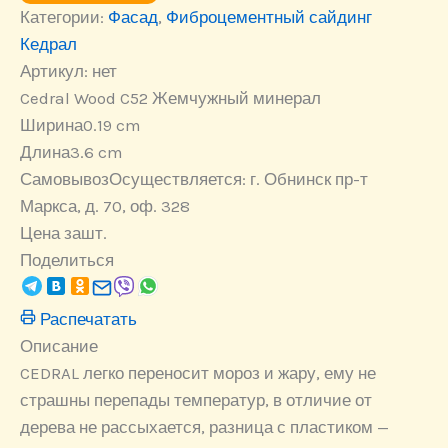
Категории:
Cedral
Фасад
,
Фиброцементный сайдинг
Wood
Кедрал
C52
Артикул:
нет
Жемчужный
минерал
Cedral Wood C52 Жемчужный минерал
Ширина
0.19 cm
Длина
3.6 cm
Самовывоз
Осуществляется: г. Обнинск пр-т
Маркса, д. 70, оф. 328
Цена за
шт.
Поделиться
Распечатать
Описание
CEDRAL легко переносит мороз и жару, ему не
страшны перепады температур, в отличие от
дерева не рассыхается, разница с пластиком —