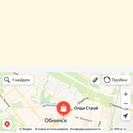
Олди Строй
Фасады и фасадные системы в Обнинске
Оргстекло, поликарбонат в Обнинске