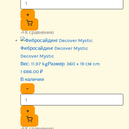
+
К сравнению
Фибросайдинг Decover Mystic
Decover Mystic
Вес:
11.97 kg
Размер:
360 × 19 см cm
1 686.00
₽
В наличии
−
+
К сравнению