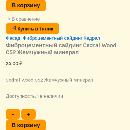
Фиброцементный
В корзину
сайдинг
Cedral
В сравнение
Wood
C52
Купить в 1 клик
Жемчужный
Фасад
,
Фиброцементный сайдинг Кедрал
минерал
Фиброцементный сайдинг Cedral Wood
C52 Жемчужный минерал
35.00
₽
Cedral Wood C52 Жемчужный минерал
Доступность:
1 в наличии
Количество
−
+
товара
Фиброцементный
В корзину
сайдинг