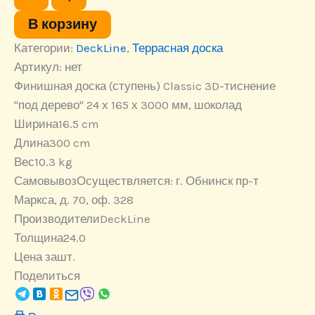
товара
Финишная
В корзину
доска
Категории:
(ступень)
DeckLine
,
Террасная доска
Classic
Артикул:
нет
3D-
Финишная доска (ступень) Classic 3D-тиснение
тиснение
"под
"под дерево" 24 х 165 х 3000 мм, шоколад
дерево"
Ширина
16.5 cm
24
Длина
300 cm
х
165
Вес
10.3 kg
х
Самовывоз
Осуществляется: г. Обнинск пр-т
3000
Маркса, д. 70, оф. 328
мм,
шоколад
Производители
DeckLine
Толщина
24.0
Цена за
шт.
Поделиться