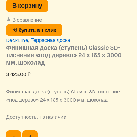
Финишная
В корзину
доска
(ступень)
В сравнение
Classic
3D-
Купить в 1 клик
тиснение
DeckLine
,
Террасная доска
"под
дерево"
Финишная доска (ступень) Classic 3D-
24
тиснение «под дерево» 24 х 165 х 3000
х
мм, шоколад
165
х
3 423.00
₽
3000
мм,
шоколад
Финишная доска (ступень) Classic 3D-тиснение
«под дерево» 24 х 165 х 3000 мм, шоколад
Доступность:
1 в наличии
Количество
−
+