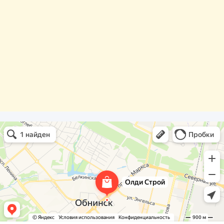
Олди Строй
Фасады и фасадные системы в Обнинске
Оргстекло, поликарбонат в Обнинске