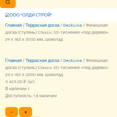
Главная
/
Террасная доска
/
DeckLine
/ Финишная
доска (ступень) Classic 3D-тиснение «под дерево»
24 х 165 х 3000 мм, шоколад
Главная
/
Террасная доска
/
DeckLine
/ Финишная
доска (ступень) Classic 3D-тиснение «под дерево»
24 х 165 х 3000 мм, шоколад
3 423.00
₽
/шт.
В наличии 1
Доступность:
1 в наличии
Количество
−
+
товара