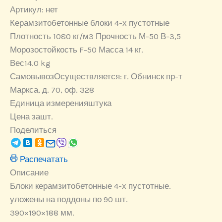
х
Артикул:
нет
пустотные
Керамзитобетонные блоки 4-х пустотные
Плотность 1080 кг/м3 Прочность М-50 В-3,5
Морозостойкость F-50 Масса 14 кг.
Вес
14.0 kg
Самовывоз
Осуществляется: г. Обнинск пр-т
Маркса, д. 70, оф. 328
Единица измерения
штука
Цена за
шт.
Поделиться
Распечатать
Описание
Блоки керамзитобетонные 4-х пустотные.
уложены на поддоны по 90 шт.
390×190×188 мм.