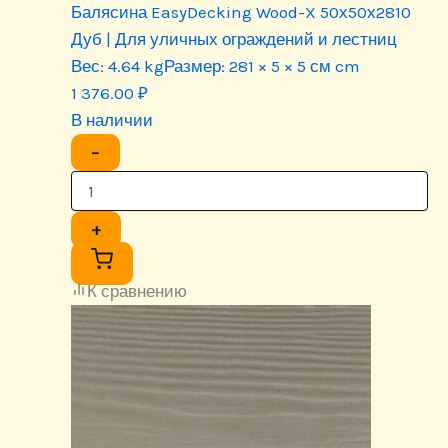
Балясина EasyDecking Wood-X 50х50х2810
Дуб | Для уличных ограждений и лестниц
Вес:
4.64 kg
Размер:
281 × 5 × 5 см cm
1 376.00
₽
В наличии
−
+
К сравнению