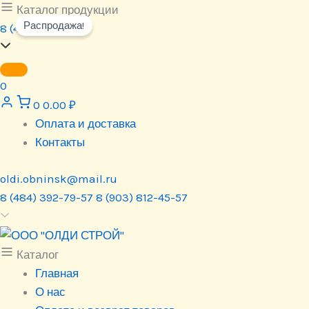
Перейти
Каталог продукции
Распродажа!
к
8 (484) 392-79-57
содержимому
0
0
0.00
₽
Оплата и доставка
Контакты
oldi.obninsk@mail.ru
8 (484) 392-79-57
8 (903) 812-45-57
Каталог
Главная
О нас