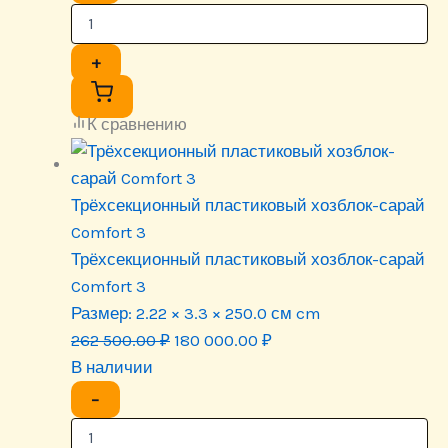
+
К сравнению
Трёхсекционный пластиковый хозблок-сарай
Comfort 3
Трёхсекционный пластиковый хозблок-сарай
Comfort 3
Размер:
2.22 × 3.3 × 250.0 см cm
Первоначальная
Текущая
262 500.00
₽
180 000.00
₽
цена
цена:
В наличии
составляла
180
−
262
000.00 ₽.
500.00 ₽.