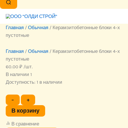
Главная
/
Обычная
/ Керамзитобетонные блоки 4-х
пустотные
Главная
/
Обычная
/ Керамзитобетонные блоки 4-х
пустотные
60.00
₽
/шт.
В наличии 1
Доступность:
1 в наличии
Количество
−
+
товара
Керамзитобетонные
В корзину
блоки
4-
В сравнение
х