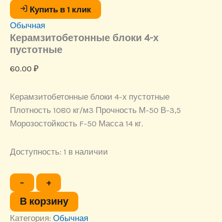
пустотные
Купить в 1 клик
Обычная
Керамзитобетонные блоки 4-х
пустотные
60.00
₽
Керамзитобетонные блоки 4-х пустотные
Плотность 1080 кг/м3 Прочность М-50 В-3,5
Морозостойкость F-50 Масса 14 кг.
Доступность:
1 в наличии
Количество
−
+
товара
Керамзитобетонные
В корзину
блоки
Категория:
4-
Обычная