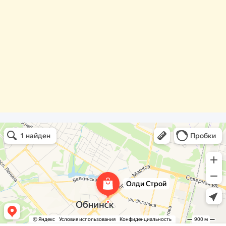
Олди Строй
Фасады и фасадные системы в Обнинске
Оргстекло, поликарбонат в Обнинске