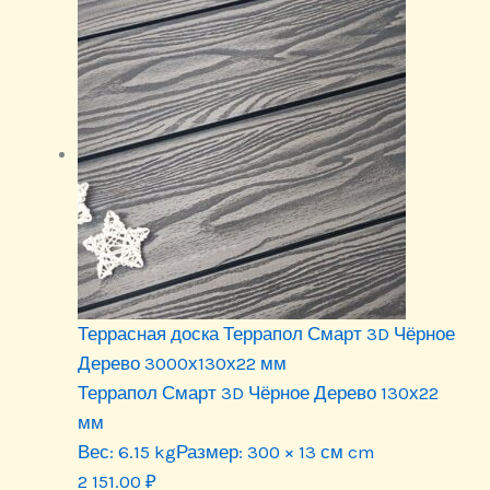
Террасная доска Террапол Смарт 3D Чёрное
Дерево 3000х130х22 мм
Террапол Смарт 3D Чёрное Дерево 130х22
мм
Вес:
6.15 kg
Размер:
300 × 13 см cm
2 151.00
₽