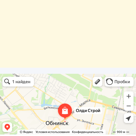
Олди Строй
Фасады и фасадные системы в Обнинске
Оргстекло, поликарбонат в Обнинске