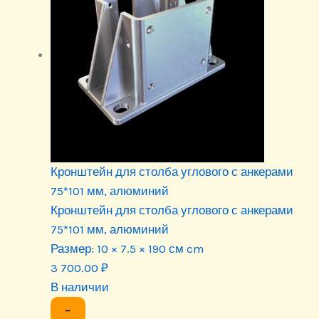
Кронштейн для столба углового с анкерами
75*101 мм, алюминий
Кронштейн для столба углового с анкерами
75*101 мм, алюминий
Размер:
10 × 7.5 × 190 см cm
3 700.00
₽
В наличии
−