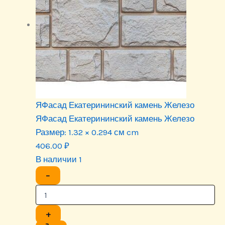
ЯФасад Екатерининский камень Железо
ЯФасад Екатерининский камень Железо
Размер:
1.32 × 0.294 см cm
406.00
₽
В наличии 1
−
+