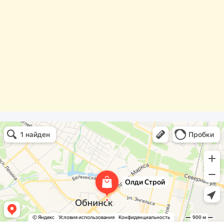
Олди Строй
Фасады и фасадные системы в Обнинске
Оргстекло, поликарбонат в Обнинске