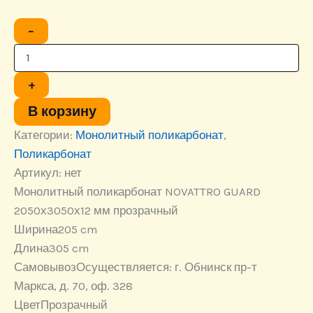
Количество
−
товара
Монолитный
поликарбонат
NOVATTRO
+
GUARD
2050х3050х12
В корзину
мм
Категории:
Монолитный поликарбонат
,
прозрачный
Поликарбонат
Артикул:
нет
Монолитный поликарбонат NOVATTRO GUARD
2050х3050х12 мм прозрачный
Ширина
205 cm
Длина
305 cm
Самовывоз
Осуществляется: г. Обнинск пр-т
Маркса, д. 70, оф. 328
Цвет
Прозрачный