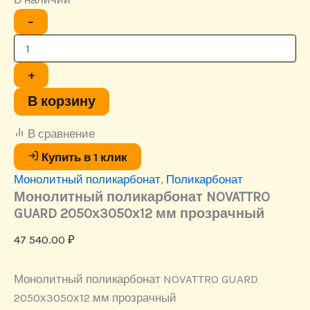
Количество
−
товара
Монолитный
поликарбонат
NOVATTRO
+
GUARD
2050х3050х12
В корзину
мм
прозрачный
В сравнение
Купить в 1 клик
Монолитный поликарбонат
,
Поликарбонат
Монолитный поликарбонат NOVATTRO
GUARD 2050х3050х12 мм прозрачный
47 540.00
₽
Монолитный поликарбонат NOVATTRO GUARD
2050х3050х12 мм прозрачный