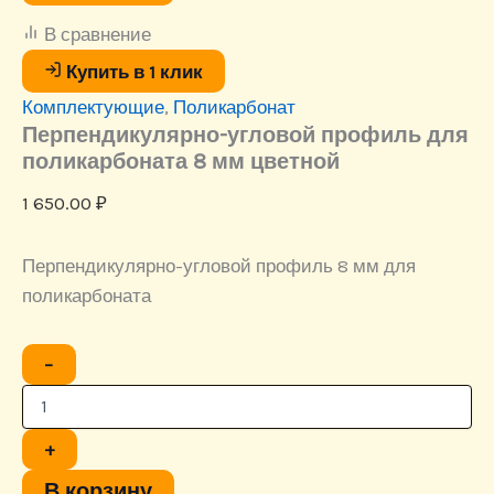
мм
В сравнение
цветной
Купить в 1 клик
Комплектующие
,
Поликарбонат
Перпендикулярно-угловой профиль для
поликарбоната 8 мм цветной
1 650.00
₽
Перпендикулярно-угловой профиль 8 мм для
поликарбоната
Количество
−
товара
Перпендикулярно-
угловой
профиль
+
для
поликарбоната
В корзину