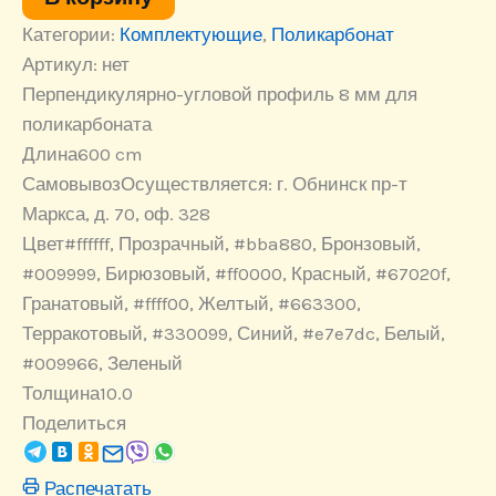
8
Категории:
Комплектующие
,
Поликарбонат
мм
цветной
Артикул:
нет
Перпендикулярно-угловой профиль 8 мм для
поликарбоната
Длина
600 cm
Самовывоз
Осуществляется: г. Обнинск пр-т
Маркса, д. 70, оф. 328
Цвет
#ffffff, Прозрачный, #bba880, Бронзовый,
#009999, Бирюзовый, #ff0000, Красный, #67020f,
Гранатовый, #ffff00, Желтый, #663300,
Терракотовый, #330099, Синий, #e7e7dc, Белый,
#009966, Зеленый
Толщина
10.0
Поделиться
Распечатать