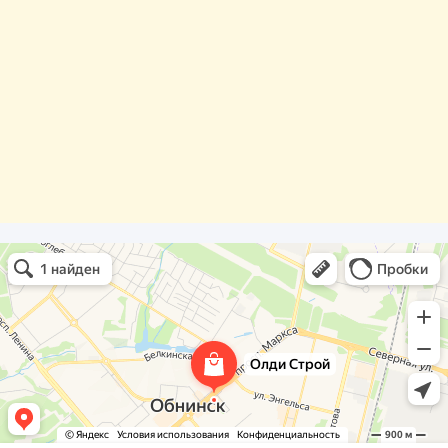
Олди Строй
Фасады и фасадные системы в Обнинске
Оргстекло, поликарбонат в Обнинске