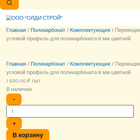
Главная
/
Поликарбонат
/
Комплектующие
/ Перпенди
угловой профиль для поликарбоната 8 мм цветной
Главная
/
Поликарбонат
/
Комплектующие
/ Перпенди
угловой профиль для поликарбоната 8 мм цветной
1 650.00
₽
/шт.
В наличии
Количество
−
товара
Перпендикулярно-
угловой
профиль
+
для
поликарбоната
В корзину
8