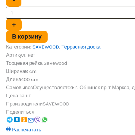
−
товара
Торцевая
рейка
+
В корзину
Категории:
SAVEWOOD
,
Террасная доска
Артикул:
нет
Торцевая рейка Savewood
Ширина
8 cm
Длина
400 cm
Самовывоз
Осуществляется: г. Обнинск пр-т Маркса, д.
Цена за
шт.
Производители
SAVEWOOD
Поделиться
Распечатать