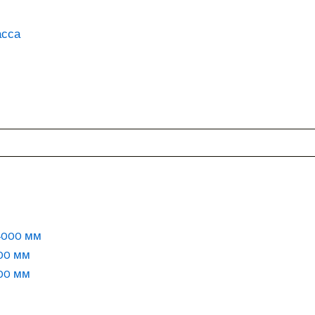
асса
00 мм
00 мм