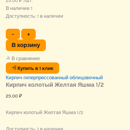
25.00
₽
/шт.
В наличии 1
Доступность:
1 в наличии
Количество
−
+
товара
Кирпич
В корзину
колотый
Желтая
В сравнение
Яшма
1/2
Купить в 1 клик
Кирпич гиперпрессованный облицовочный
Кирпич колотый Желтая Яшма 1/2
25.00
₽
Кирпич колотый Желтая Яшма 1/2
Доступность:
1 в наличии