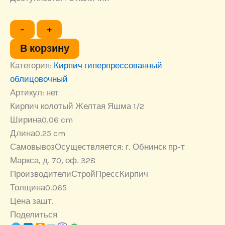
Количество
−
+
товара
Кирпич
В корзину
колотый
Категория:
Желтая
Кирпич гиперпрессованный
Яшма
облицовочный
1/2
Артикул:
нет
Кирпич колотый Желтая Яшма 1/2
Ширина
0.06 cm
Длина
0.25 cm
Самовывоз
Осуществляется: г. Обнинск пр-т
Маркса, д. 70, оф. 328
Производители
СтройПрессКирпич
Толщина
0.065
Цена за
шт.
Поделиться