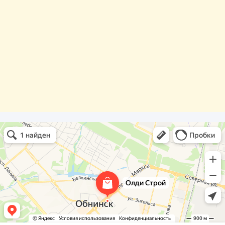
Олди Строй
Фасады и фасадные системы в Обнинске
Оргстекло, поликарбонат в Обнинске