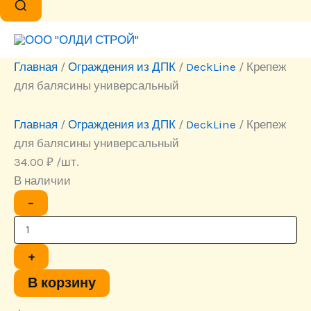
Главная
/
Ограждения из ДПК
/
DeckLine
/ Крепеж
для балясины универсальный
Главная
/
Ограждения из ДПК
/
DeckLine
/ Крепеж
для балясины универсальный
34.00
₽
/шт.
В наличии
Количество
−
товара
Крепеж
для
балясины
+
универсальный
В корзину