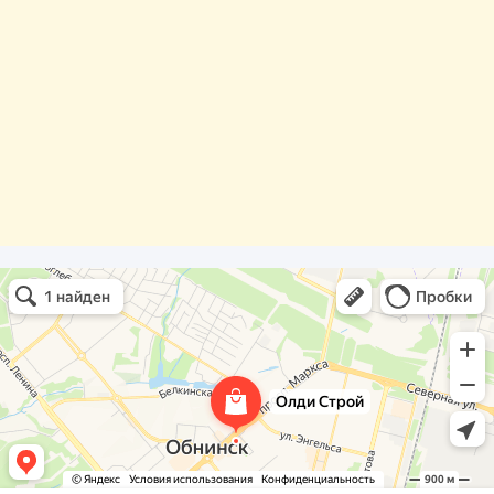
Олди Строй
Фасады и фасадные системы в Обнинске
Оргстекло, поликарбонат в Обнинске