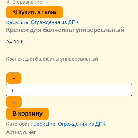
В сравнение
Купить в 1 клик
DeckLine
,
Ограждения из ДПК
Крепеж для балясины универсальный
34.00
₽
Крепеж для балясины универсальный
Количество
−
товара
Крепеж
для
балясины
+
универсальный
В корзину
Категории:
DeckLine
,
Ограждения из ДПК
Артикул:
нет