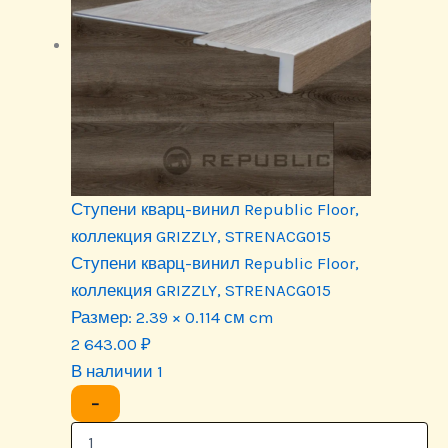
Ступени кварц-винил Republic Floor,
коллекция GRIZZLY, STRENACG015
Ступени кварц-винил Republic Floor,
коллекция GRIZZLY, STRENACG015
Размер:
2.39 × 0.114 см cm
2 643.00
₽
В наличии 1
−