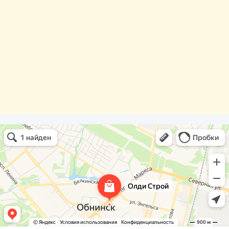
Олди Строй
Фасады и фасадные системы в Обнинске
Оргстекло, поликарбонат в Обнинске