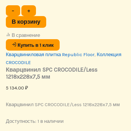
Количество
−
+
товара
Кварцвинил
В корзину
SPC
CROCODILE/Less
В сравнение
1218x228x7,5
мм
Купить в 1 клик
Кварцвиниловая плитка Republic Floor
,
Коллекция
CROCODILE
Кварцвинил SPC CROCODILE/Less
1218x228x7,5 мм
5 134.00
₽
Кварцвинил SPC CROCODILE/Less 1218x228x7,5 мм
Доступность:
1 в наличии