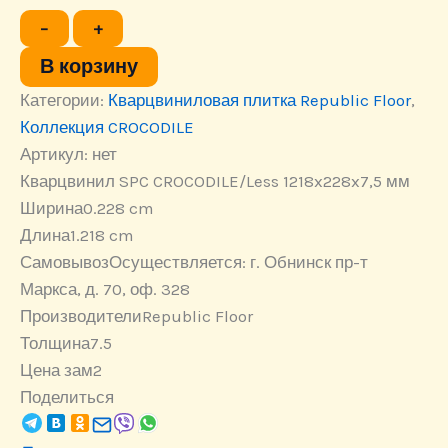
Количество
−
+
товара
Кварцвинил
В корзину
SPC
Категории:
CROCODILE/Less
Кварцвиниловая плитка Republic Floor
,
1218x228x7,5
Коллекция CROCODILE
мм
Артикул:
нет
Кварцвинил SPC CROCODILE/Less 1218x228x7,5 мм
Ширина
0.228 cm
Длина
1.218 cm
Самовывоз
Осуществляется: г. Обнинск пр-т
Маркса, д. 70, оф. 328
Производители
Republic Floor
Толщина
7.5
Цена за
м2
Поделиться