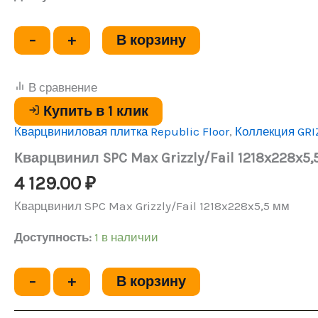
Количество
−
+
В корзину
товара
Кварцвинил
SPC
В сравнение
Max
Grizzly/Fail
Купить в 1 клик
1218x228x5,5
Кварцвиниловая плитка Republic Floor
,
Коллекция GRI
мм
Кварцвинил SPC Max Grizzly/Fail 1218x228x5,
4 129.00
₽
Кварцвинил SPC Max Grizzly/Fail 1218x228x5,5 мм
Доступность:
1 в наличии
Количество
−
+
В корзину
товара
Кварцвинил
SPC