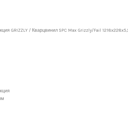
кция GRIZZLY
/ Кварцвинил SPC Max Grizzly/Fail 1218x228x5
кция
мм