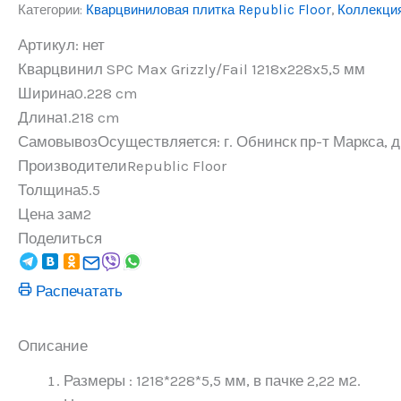
Категории:
Кварцвиниловая плитка Republic Floor
,
Коллекци
Max
Grizzly/Fail
Артикул:
нет
1218x228x5,5
Кварцвинил SPC Max Grizzly/Fail 1218x228x5,5 мм
мм
Ширина
0.228 cm
Длина
1.218 cm
Самовывоз
Осуществляется: г. Обнинск пр-т Маркса, д.
Производители
Republic Floor
Толщина
5.5
Цена за
м2
Поделиться
Распечатать
Описание
Размеры : 1218*228*5,5 мм, в пачке 2,22 м2.