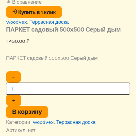
В сравнение
Купить в 1 клик
Woodvex
,
Террасная доска
ПАРКЕТ садовый 500х500 Серый дым
1 430.00
₽
ПАРКЕТ садовый 500х500 Серый дым
Количество
−
товара
ПАРКЕТ
садовый
500х500
+
Серый
дым
В корзину
Категории:
Woodvex
,
Террасная доска
Артикул:
нет