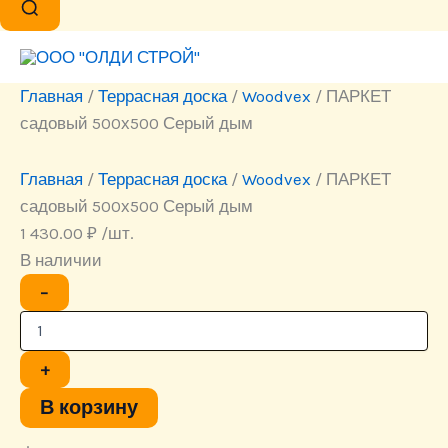
Главная
/
Террасная доска
/
Woodvex
/ ПАРКЕТ
садовый 500х500 Серый дым
Главная
/
Террасная доска
/
Woodvex
/ ПАРКЕТ
садовый 500х500 Серый дым
1 430.00
₽
/шт.
В наличии
Количество
−
товара
ПАРКЕТ
садовый
500х500
+
Серый
дым
В корзину