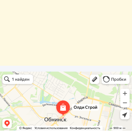
Олди Строй
Фасады и фасадные системы в Обнинске
Оргстекло, поликарбонат в Обнинске