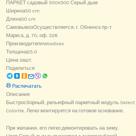
ПАРКЕТ садовый 500х500 Серый дым
Ширина
50 cm
Длина
50 cm
Самовывоз
Осуществляется: г. Обнинск пр-т
Маркса, д. 70, оф. 328
Производители
Woodvex
Толщина
25.0
Цена за
шт.
Поделиться
Распечатать
Описание
Быстросборный, рельефный паркетный модуль Select
Colorite. Легко монтируется на готовое основание.
При желании, его легко демонтировать на зиму.
Цвет Серый дым выпускается с суперглубокой