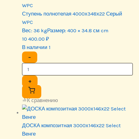
WPC
Ступень полнотелая 4000х348х22 Серый
WPC
Вес:
36 kg
Размер:
400 × 34.8 см cm
10 400.00
₽
В наличии 1
−
+
К сравнению
ДОСКА композитная 3000х146х22 Select
Венге