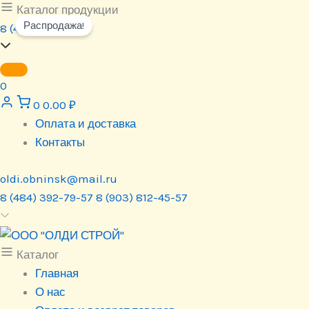
Перейти
Каталог продукции
Распродажа!
к
8 (484) 392-79-57
содержимому
0
0
0.00
₽
Оплата и доставка
Контакты
oldi.obninsk@mail.ru
8 (484) 392-79-57
8 (903) 812-45-57
Каталог
Главная
О нас