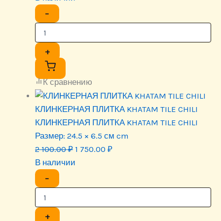
−
+
К сравнению
КЛИНКЕРНАЯ ПЛИТКА KHATAM TILE CHILI
КЛИНКЕРНАЯ ПЛИТКА KHATAM TILE CHILI
Размер:
24.5 × 6.5 см cm
Первоначальная
Текущая
2 100.00
₽
1 750.00
₽
цена
цена:
В наличии
составляла
1
−
2
750.00 ₽.
100.00 ₽.
+