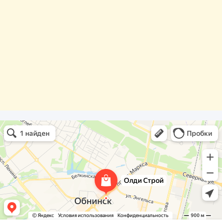
Олди Строй
Фасады и фасадные системы в Обнинске
Оргстекло, поликарбонат в Обнинске