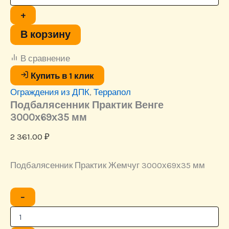
Практик
Венге
+
3000х69х35
мм
В корзину
В сравнение
Купить в 1 клик
Ограждения из ДПК
,
Террапол
Подбалясенник Практик Венге
3000х69х35 мм
2 361.00
₽
Подбалясенник Практик Жемчуг 3000х69х35 мм
Количество
−
товара
Подбалясенник
Практик