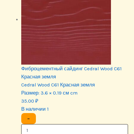
Фиброцементный сайдинг Cedral Wood C61
Красная земля
Cedral Wood C61 Красная земля
Размер:
3.6 × 0.19 см cm
35.00
₽
В наличии 1
−