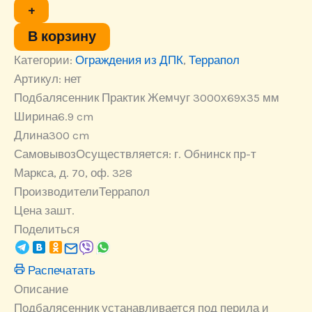
Венге
+
3000х69х35
мм
В корзину
Категории:
Ограждения из ДПК
,
Террапол
Артикул:
нет
Подбалясенник Практик Жемчуг 3000х69х35 мм
Ширина
6.9 cm
Длина
300 cm
Самовывоз
Осуществляется: г. Обнинск пр-т
Маркса, д. 70, оф. 328
Производители
Террапол
Цена за
шт.
Поделиться
Распечатать
Описание
Подбалясенник устанавливается под перила и