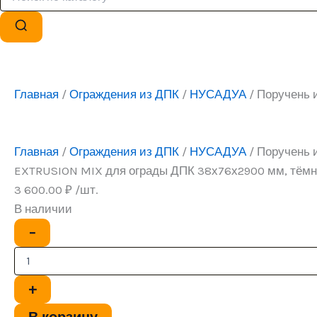
Главная
/
Ограждения из ДПК
/
НУСАДУА
/ Поручень 
Главная
/
Ограждения из ДПК
/
НУСАДУА
/ Поручень 
EXTRUSION MIX для ограды ДПК 38х76х2900 мм, тём
3 600.00
₽
/шт.
В наличии
Количество
−
товара
Поручень
из
ДПК
+
CO-
EXTRUSION