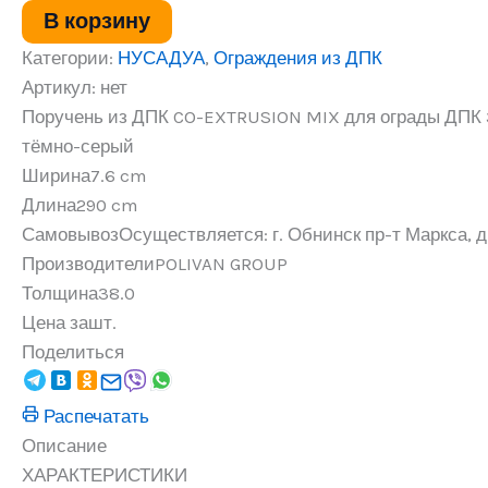
EXTRUSION
В корзину
MIX
для
Категории:
НУСАДУА
,
Ограждения из ДПК
ограды
Артикул:
нет
ДПК
Поручень из ДПК CO-EXTRUSION MIX для ограды ДПК
38х76х2900
мм,
тёмно-серый
тёмно-
Ширина
7.6 cm
серый
Длина
290 cm
Самовывоз
Осуществляется: г. Обнинск пр-т Маркса, д.
Производители
POLIVAN GROUP
Толщина
38.0
Цена за
шт.
Поделиться
Распечатать
Описание
ХАРАКТЕРИСТИКИ