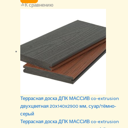
К сравнению
Террасная доска ДПК МАССИВ co-extrusion
двухцветная 20х140х2900 мм, суар/тёмно-
серый
Террасная доска ДПК МАССИВ co-extrusion