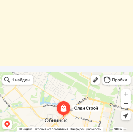
Олди Строй
Фасады и фасадные системы в Обнинске
Оргстекло, поликарбонат в Обнинске