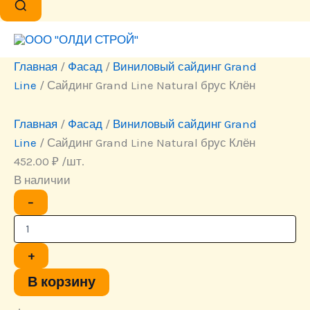
Главная
/
Фасад
/
Виниловый сайдинг Grand
Line
/ Сайдинг Grand Line Natural брус Клён
Главная
/
Фасад
/
Виниловый сайдинг Grand
Line
/ Сайдинг Grand Line Natural брус Клён
452.00
₽
/шт.
В наличии
Количество
−
товара
Сайдинг
Grand
Line
+
Natural
брус
В корзину
Клён