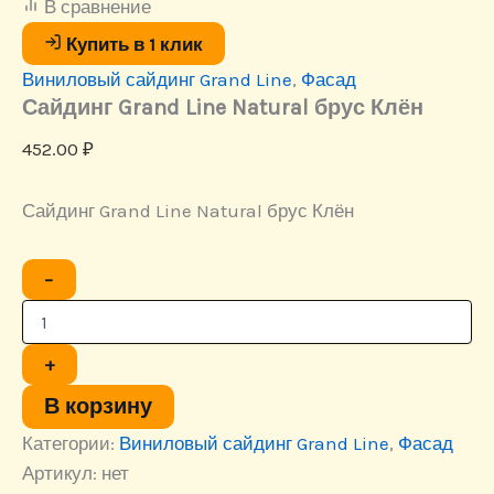
В сравнение
Купить в 1 клик
Виниловый сайдинг Grand Line
,
Фасад
Сайдинг Grand Line Natural брус Клён
452.00
₽
Сайдинг Grand Line Natural брус Клён
Количество
−
товара
Сайдинг
Grand
Line
+
Natural
брус
В корзину
Клён
Категории:
Виниловый сайдинг Grand Line
,
Фасад
Артикул:
нет