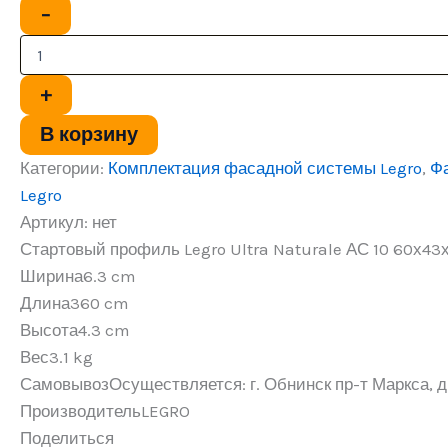
279.00 ₽.
Количество
−
товара
Стартовый
профиль
Legro
+
Ultra
Naturale
В корзину
АС
10
Категории:
Комплектация фасадной системы Legro
,
Ф
60х43х3600
Legro
мм
Артикул:
нет
Стартовый профиль Legro Ultra Naturale АС 10 60х4
Ширина
6.3 cm
Длина
360 cm
Высота
4.3 cm
Вес
3.1 kg
Самовывоз
Осуществляется: г. Обнинск пр-т Маркса, д.
Производитель
LEGRO
Поделиться