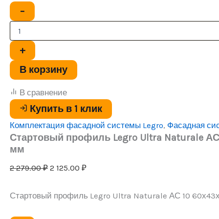
Количество
−
товара
Стартовый
профиль
Legro
+
Ultra
Naturale
В корзину
АС
10
В сравнение
60х43х3600
мм
Купить в 1 клик
Комплектация фасадной системы Legro
,
Фасадная сис
Стартовый профиль Legro Ultra Naturale АС
мм
Первоначальная
Текущая
2 279.00
₽
2 125.00
₽
цена
цена:
составляла
2
Стартовый профиль Legro Ultra Naturale АС 10 60х4
2
125.00 ₽.