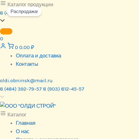
Перейти
Каталог продукции
Распродажа!
к
8 (484) 392-79-57
содержимому
0
0
0.00
₽
Оплата и доставка
Контакты
oldi.obninsk@mail.ru
8 (484) 392-79-57
8 (903) 812-45-57
Каталог
Главная
О нас