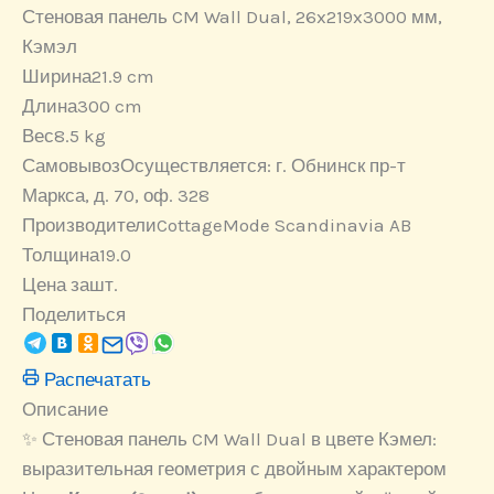
Стеновая панель CM Wall Dual, 26x219x3000 мм,
Кэмэл
Ширина
21.9 cm
Длина
300 cm
Вес
8.5 kg
Самовывоз
Осуществляется: г. Обнинск пр-т
Маркса, д. 70, оф. 328
Производители
CottageMode Scandinavia AB
Толщина
19.0
Цена за
шт.
Поделиться
Распечатать
Описание
✨ Стеновая панель CM Wall Dual в цвете Кэмел:
выразительная геометрия с двойным характером