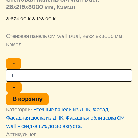
26x219x3000 мм, Кэмэл
Первоначальная
Текущая
3 674.00
₽
3 123.00
₽
цена
цена:
составляла
3
Стеновая панель CM Wall Dual, 26x219x3000 мм,
3
123.00 ₽.
Кэмэл
674.00 ₽.
Количество
−
товара
Стеновая
панель
CM
+
Wall
Dual,
В корзину
26x219x3000
Категории:
Реечные панели из ДПК
,
Фасад
,
мм,
Кэмэл
Фасадная доска из ДПК
,
Фасадная облицовка CM
Wall - скидка 15% до 30 августа.
Артикул:
нет