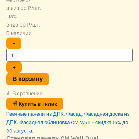
3 674.00
₽
/шт.
-15%
3 123.00
₽
/шт.
В наличии
Количество
−
товара
Стеновая
панель
CM
+
Wall
Dual,
В корзину
26x219x3000
мм,
В сравнение
Кэмэл
Купить в 1 клик
Реечные панели из ДПК
,
Фасад
,
Фасадная доска из
ДПК
,
Фасадная облицовка CM Wall - скидка 15% до
30 августа.
Стеновая панель CM Wall Dual,