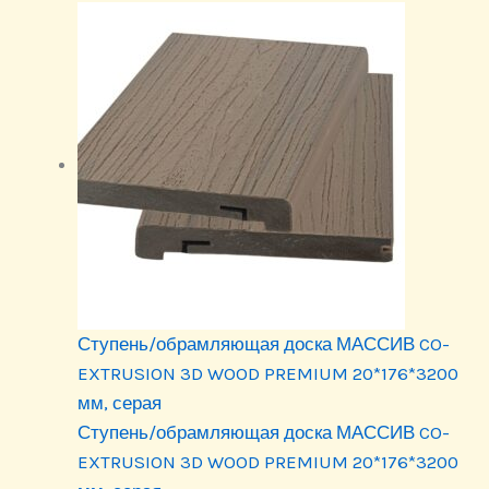
Ступень/обрамляющая доска МАССИВ CO-
EXTRUSION 3D WOOD PREMIUM 20*176*3200
мм, серая
Ступень/обрамляющая доска МАССИВ CO-
EXTRUSION 3D WOOD PREMIUM 20*176*3200