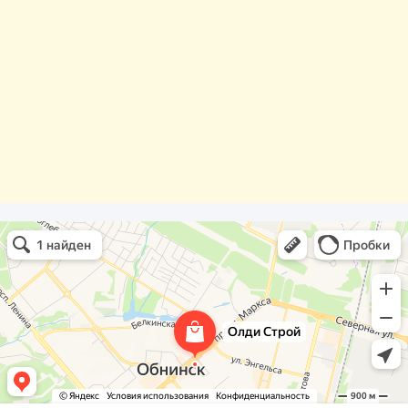
Олди Строй
Фасады и фасадные системы в Обнинске
Оргстекло, поликарбонат в Обнинске