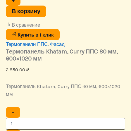
+
ППС
80
В корзину
мм,
600x1020
В сравнение
мм
Купить в 1 клик
Термопанели ППС
,
Фасад
Термопанель Khatam, Curry ППС 80 мм,
600×1020 мм
2 850.00
₽
Термопанель Khatam, Curry ППС 40 мм, 600×1020
мм
Количество
−
товара
Термопанель
Khatam,