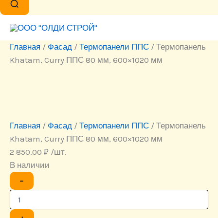
Главная
/
Фасад
/
Термопанели ППС
/ Термопанель
Khatam, Curry ППС 80 мм, 600×1020 мм
Главная
/
Фасад
/
Термопанели ППС
/ Термопанель
Khatam, Curry ППС 80 мм, 600×1020 мм
2 850.00
₽
/шт.
В наличии
Количество
−
товара
Термопанель
Khatam,
Curry