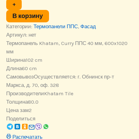
Curry
+
ППС
80
В корзину
мм,
Категории:
Термопанели ППС
,
Фасад
600x1020
мм
Артикул:
нет
Термопанель Khatam, Curry ППС 40 мм, 600x1020
мм
Ширина
102 cm
Длина
60 cm
Самовывоз
Осуществляется: г. Обнинск пр-т
Маркса, д. 70, оф. 328
Производители
Khatam Tile
Толщина
80.0
Цена за
м2
Поделиться
Распечатать