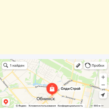
Олди Строй
Фасады и фасадные системы в Обнинске
Оргстекло, поликарбонат в Обнинске