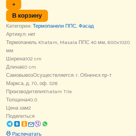
Masala
+
ППС
40
В корзину
мм,
Категории:
Термопанели ППС
,
Фасад
600x1020
мм
Артикул:
нет
Термопанель Khatam, Masala ППС 40 мм, 600x1020
мм
Ширина
102 cm
Длина
60 cm
Самовывоз
Осуществляется: г. Обнинск пр-т
Маркса, д. 70, оф. 328
Производители
Khatam Tile
Толщина
40.0
Цена за
м2
Поделиться
Распечатать