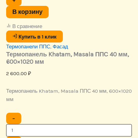
+
ППС
40
В корзину
мм,
600x1020
В сравнение
мм
Купить в 1 клик
Термопанели ППС
,
Фасад
Термопанель Khatam, Masala ППС 40 мм,
600×1020 мм
2 600.00
₽
Термопанель Khatam, Masala ППС 40 мм, 600×1020
мм
Количество
−
товара
Термопанель
Khatam,