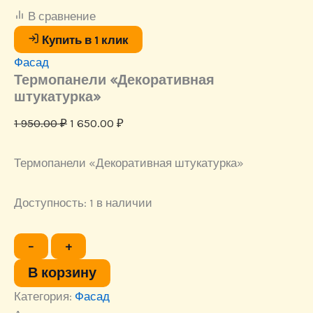
штукатурка"
В сравнение
Купить в 1 клик
Фасад
Термопанели «Декоративная
штукатурка»
Первоначальная
Текущая
1 950.00
₽
1 650.00
₽
цена
цена:
составляла
1
Термопанели «Декоративная штукатурка»
1
650.00 ₽.
950.00 ₽.
Доступность:
1 в наличии
Количество
−
+
товара
Термопанели
В корзину
"Декоративная
Категория:
штукатурка"
Фасад