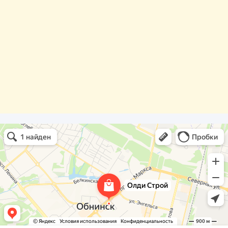
Олди Строй
Фасады и фасадные системы в Обнинске
Оргстекло, поликарбонат в Обнинске