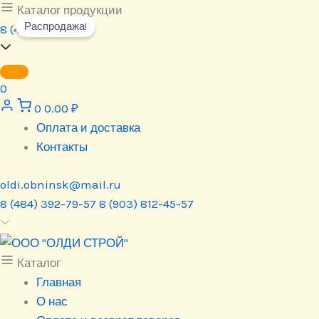
Перейти
Каталог продукции
Распродажа!
к
8 (484) 392-79-57
содержимому
0
0
0.00
₽
Оплата и доставка
Контакты
oldi.obninsk@mail.ru
8 (484) 392-79-57
8 (903) 812-45-57
Каталог
Главная
О нас