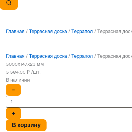
Главная
/
Террасная доска
/
Террапол
/ Террасная дос
Главная
/
Террасная доска
/
Террапол
/ Террасная дос
3000х147х23 мм
3 384.00
₽
/шт.
В наличии
Количество
−
товара
Террасная
доска
АНТИК
+
Аргос
3000х147х23
В корзину
мм