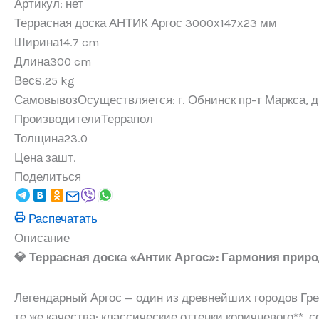
Артикул:
нет
Террасная доска АНТИК Аргос 3000х147х23 мм
Ширина
14.7 cm
Длина
300 cm
Вес
8.25 kg
Самовывоз
Осуществляется: г. Обнинск пр-т Маркса, д.
Производители
Террапол
Толщина
23.0
Цена за
шт.
Поделиться
Распечатать
Описание
💎 Террасная доска «Антик Аргос»: Гармония прир
Легендарный Аргос — один из древнейших городов Гре
те же качества: классические оттенки коричневого**,