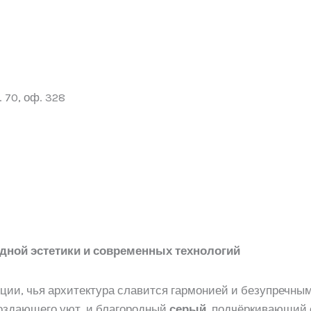
 70, оф. 328
одной эстетики и современных технологий
ции, чья архитектура славится гармонией и безупречным
 создающего уют, и благородный
серый
, подчёркивающий 