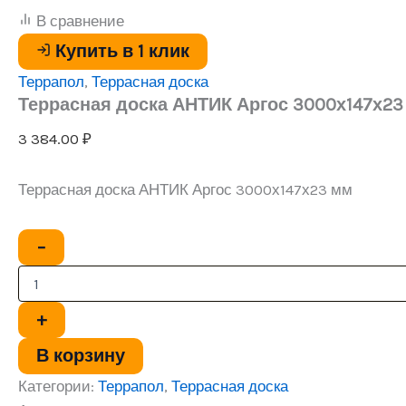
В сравнение
Купить в 1 клик
Террапол
,
Террасная доска
Террасная доска АНТИК Аргос 3000х147х23
3 384.00
₽
Террасная доска АНТИК Аргос 3000х147х23 мм
Количество
−
товара
Террасная
доска
АНТИК
+
Аргос
3000х147х23
В корзину
мм
Категории:
Террапол
,
Террасная доска