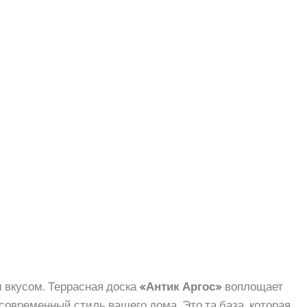
 вкусом. Террасная доска
«Антик Аргос»
воплощает
современный стиль вашего дома. Это та база, которая