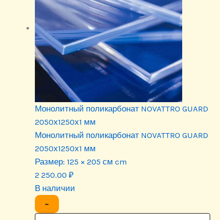
Монолитный поликарбонат NOVATTRO GUARD
2050х1250х1 мм
Монолитный поликарбонат NOVATTRO GUARD
2050х1250х1 мм
Размер:
125 × 205 см cm
2 250.00
₽
В наличии
−