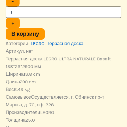
−
товара
Террасная
доска
LEGRO
+
ULTRA
NATURALE
В корзину
Basalt
Категории:
LEGRO
,
Террасная доска
138*23*2900
мм
Артикул:
нет
Террасная доска LEGRO ULTRA NATURALE Basalt
138*23*2900 мм
Ширина
13.8 cm
Длина
290 cm
Вес
8.43 kg
Самовывоз
Осуществляется: г. Обнинск пр-т
Маркса, д. 70, оф. 328
Производители
LEGRO
Толщина
23.0