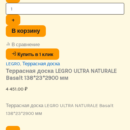
товара
Террасная
доска
LEGRO
+
ULTRA
NATURALE
В корзину
Basalt
138*23*2900
В сравнение
мм
Купить в 1 клик
LEGRO
,
Террасная доска
Террасная доска LEGRO ULTRA NATURALE
Basalt 138*23*2900 мм
4 451.00
₽
Террасная доска LEGRO ULTRA NATURALE Basalt
138*23*2900 мм
Количество