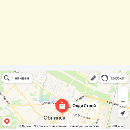
Олди Строй
Фасады и фасадные системы в Обнинске
Оргстекло, поликарбонат в Обнинске