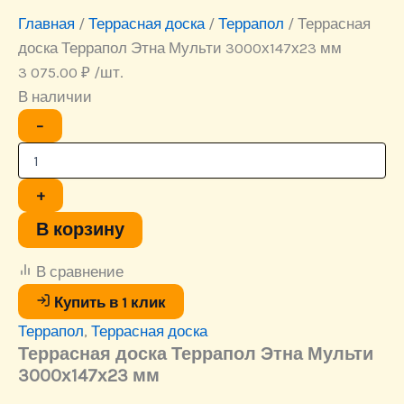
Главная
/
Террасная доска
/
Террапол
/ Террасная
доска Террапол Этна Мульти 3000х147х23 мм
3 075.00
₽
/шт.
В наличии
Количество
−
товара
Террасная
доска
Террапол
+
Этна
Мульти
В корзину
3000х147х23
мм
В сравнение
Купить в 1 клик
Террапол
,
Террасная доска
Террасная доска Террапол Этна Мульти
3000х147х23 мм