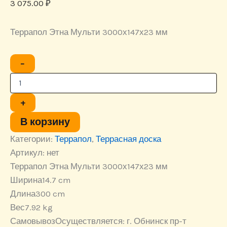
3 075.00
₽
Террапол Этна Мульти 3000х147х23 мм
Количество
−
товара
Террасная
доска
Террапол
+
Этна
Мульти
В корзину
3000х147х23
Категории:
Террапол
,
Террасная доска
мм
Артикул:
нет
Террапол Этна Мульти 3000х147х23 мм
Ширина
14.7 cm
Длина
300 cm
Вес
7.92 kg
Самовывоз
Осуществляется: г. Обнинск пр-т