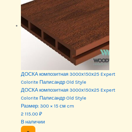
ДОСКА композитная 3000х150х25 Expert
Colorite Палисандр Old Style
ДОСКА композитная 3000х150х25 Expert
Colorite Палисандр Old Style
Размер:
300 × 15 см cm
2 115.00
₽
В наличии
−