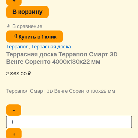
+
Смарт
3D
В корзину
Венге
Соренто
В сравнение
4000х130х22
мм
Купить в 1 клик
Террапол
,
Террасная доска
Террасная доска Террапол Смарт 3D
Венге Соренто 4000х130х22 мм
2 868.00
₽
Террапол Смарт 3D Венге Соренто 130х22 мм
Количество
−
товара
Террасная
доска
Террапол
+
Смарт