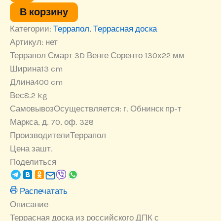
3D
В корзину
Венге
Категории:
Террапол
,
Террасная доска
Соренто
4000х130х22
Артикул:
нет
мм
Террапол Смарт 3D Венге Соренто 130х22 мм
Ширина
13 cm
Длина
400 cm
Вес
8.2 kg
Самовывоз
Осуществляется: г. Обнинск пр-т
Маркса, д. 70, оф. 328
Производители
Террапол
Цена за
шт.
Поделиться
Распечатать
Описание
Террасная доска из российского ДПК с