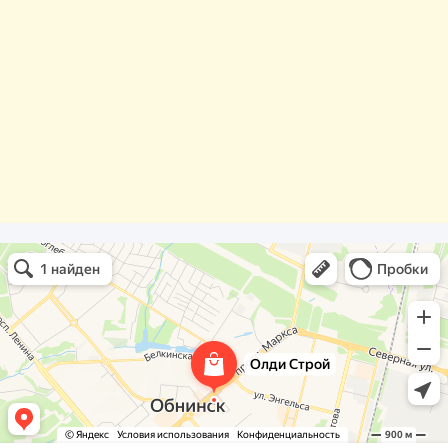
Олди Строй
Фасады и фасадные системы в Обнинске
Оргстекло, поликарбонат в Обнинске