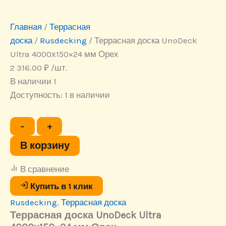
Главная
/
Террасная
доска
/
Rusdecking
/ Террасная доска UnoDeck
Ultra 4000х150×24 мм Орех
2 316.00
₽
/шт.
В наличии 1
Доступность:
1 в наличии
Количество
−
+
товара
Террасная
В корзину
доска
UnoDeck
В сравнение
Ultra
4000х150×24
Купить в 1 клик
мм
Rusdecking
,
Террасная доска
Орех
Террасная доска UnoDeck Ultra