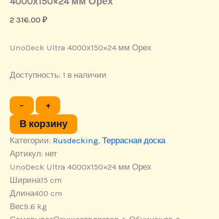
4000х150×24 мм Орех
2 316.00
₽
UnoDeck Ultra 4000х150×24 мм Орех
Доступность:
1 в наличии
Количество
−
+
товара
Террасная
В корзину
доска
Категории:
UnoDeck
Rusdecking
,
Террасная доска
Ultra
Артикул:
нет
4000х150×24
UnoDeck Ultra 4000х150×24 мм Орех
мм
Орех
Ширина
15 cm
Длина
400 cm
Вес
9.6 kg