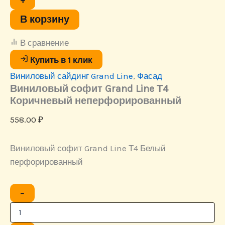
+
Line
Т4
В корзину
Коричневый
неперфорированный
В сравнение
Купить в 1 клик
Виниловый сайдинг Grand Line
,
Фасад
Виниловый софит Grand Line Т4
Коричневый неперфорированный
558.00
₽
Виниловый софит Grand Line Т4 Белый
перфорированный
Количество
−
товара
Виниловый
софит