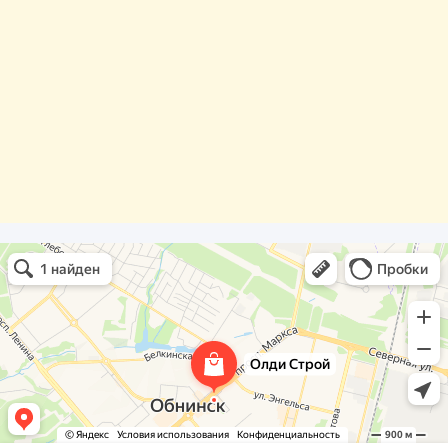
Олди Строй
Фасады и фасадные системы в Обнинске
Оргстекло, поликарбонат в Обнинске