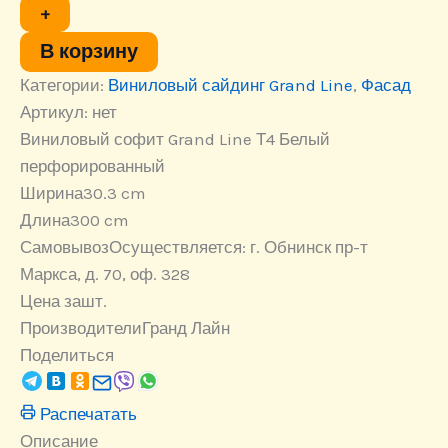
Grand
+
Line
Т4
В корзину
Коричневый
Категории:
Виниловый сайдинг Grand Line
,
Фасад
неперфорированный
Артикул:
нет
Виниловый софит Grand Line Т4 Белый
перфорированный
Ширина
30.3 cm
Длина
300 cm
Самовывоз
Осуществляется: г. Обнинск пр-т
Маркса, д. 70, оф. 328
Цена за
шт.
Производители
Гранд Лайн
Поделиться
Распечатать
Описание