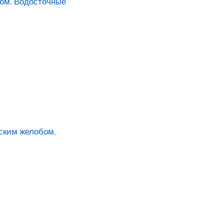
бом
,
Водосточные
йским желобом
,