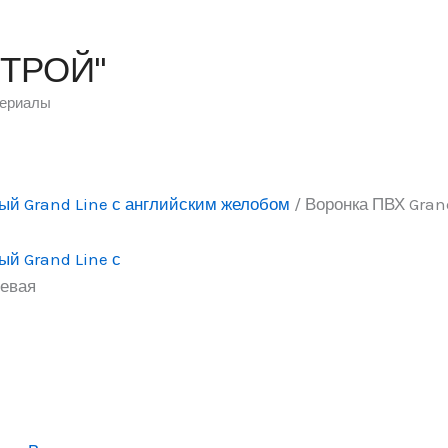
СТРОЙ"
териалы
ый Grand Line с английским желобом
/ Воронка ПВХ Gran
ый Grand Line с
невая