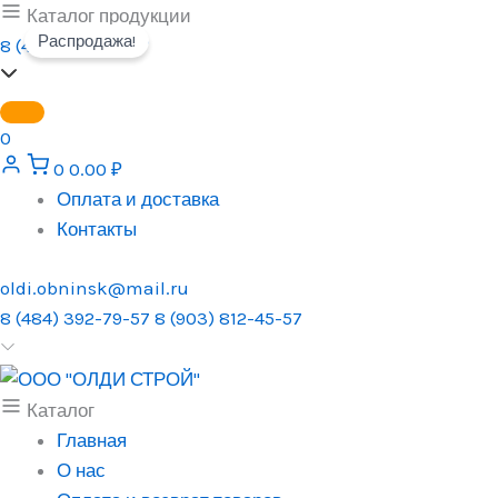
Перейти
Каталог продукции
Распродажа!
к
8 (484) 392-79-57
содержимому
0
0
0.00
₽
Оплата и доставка
Контакты
oldi.obninsk@mail.ru
8 (484) 392-79-57
8 (903) 812-45-57
Каталог
Главная
О нас