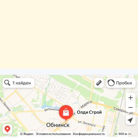
Олди Строй
Фасады и фасадные системы в Обнинске
Оргстекло, поликарбонат в Обнинске