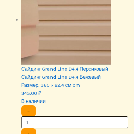
Сайдинг Grand Line D4,4 Персиковый
Сайдинг Grand Line D4,4 Бежевый
Размер:
360 × 22.4 см cm
343.00
₽
В наличии
−
+