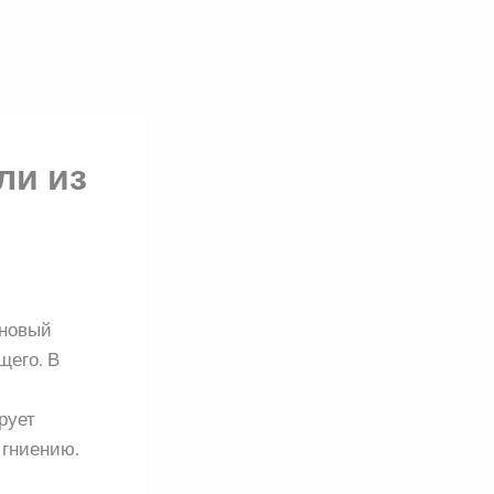
ли из
 новый
щего. В
рует
 гниению.