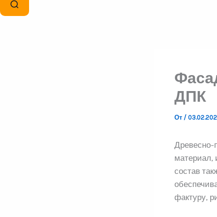
Фасад
ДПК
От
/
03.02.20
Древесно-п
материал, 
состав так
обеспечив
фактуру, р