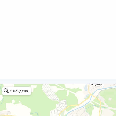
Олди Строй
Фасады и фасадные системы в Обнинске
Оргстекло, поликарбонат в Обнинске