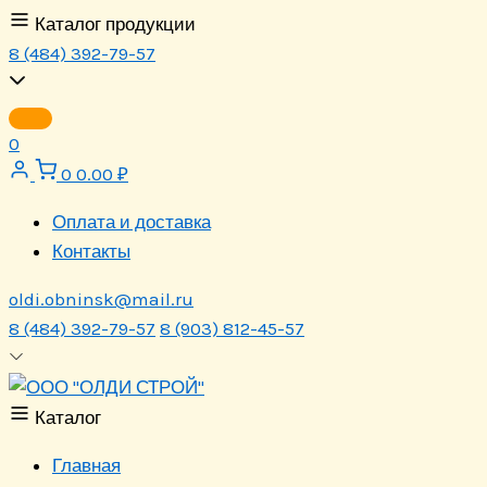
Перейти
Каталог продукции
к
8 (484) 392-79-57
содержимому
0
0
0.00
₽
Оплата и доставка
Контакты
oldi.obninsk@mail.ru
8 (484) 392-79-57
8 (903) 812-45-57
Каталог
Главная