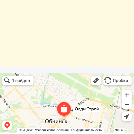
Олди Строй
Фасады и фасадные системы в Обнинске
Оргстекло, поликарбонат в Обнинске