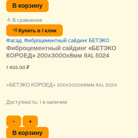
Фиброцементный
В корзину
сайдинг
"БЕТЭКО
В сравнение
КОРОЕД"
200х3000х8мм
Купить в 1 клик
RAL
Фасад
,
Фиброцементный сайдинг БЕТЭКО
5024
Фиброцементный сайдинг «БЕТЭКО
КОРОЕД» 200х3000х8мм RAL 5024
1 435.00
₽
«БЕТЭКО КОРОЕД» 200х3000х8мм RAL 5024
Доступность:
1 в наличии
Количество
−
+
товара
Фиброцементный
В корзину
сайдинг