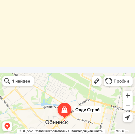
Олди Строй
Фасады и фасадные системы в Обнинске
Оргстекло, поликарбонат в Обнинске