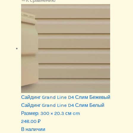
К сравнению
Сайдинг Grand Line D4 Слим Бежевый
Сайдинг Grand Line D4 Слим Белый
Размер:
300 × 20.3 см cm
248.00
₽
В наличии