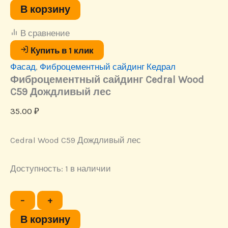
Фиброцементный
В корзину
сайдинг
Cedral
В сравнение
Wood
C59
Купить в 1 клик
Дождливый
Фасад
,
Фиброцементный сайдинг Кедрал
лес
Фиброцементный сайдинг Cedral Wood
C59 Дождливый лес
35.00
₽
Cedral Wood C59 Дождливый лес
Доступность:
1 в наличии
Количество
−
+
товара
Фиброцементный
В корзину
сайдинг