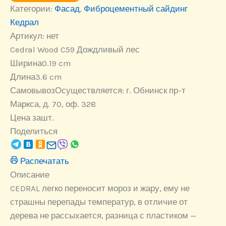
Категории:
Cedral
Фасад
,
Фиброцементный сайдинг
Wood
Кедрал
C59
Артикул:
нет
Дождливый
лес
Cedral Wood C59 Дождливый лес
Ширина
0.19 cm
Длина
3.6 cm
Самовывоз
Осуществляется: г. Обнинск пр-т
Маркса, д. 70, оф. 328
Цена за
шт.
Поделиться
Распечатать
Описание
CEDRAL легко переносит мороз и жару, ему не
страшны перепады температур, в отличие от
дерева не рассыхается, разница с пластиком —