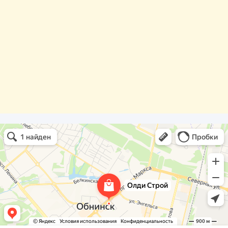
Олди Строй
Фасады и фасадные системы в Обнинске
Оргстекло, поликарбонат в Обнинске