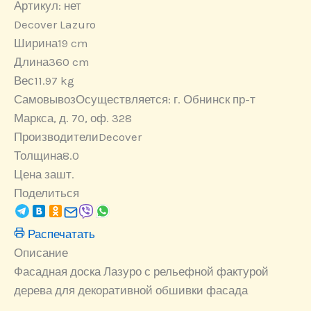
Артикул:
нет
Decover Lazuro
Ширина
19 cm
Длина
360 cm
Вес
11.97 kg
Самовывоз
Осуществляется: г. Обнинск пр-т
Маркса, д. 70, оф. 328
Производители
Decover
Толщина
8.0
Цена за
шт.
Поделиться
Распечатать
Описание
Фасадная доска Лазуро с рельефной фактурой
дерева для декоративной обшивки фасада