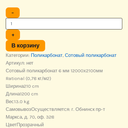
Количество
−
товара
Сотовый
поликарбонат
6
+
мм
12000х2100мм
В корзину
Rational
Категории:
Поликарбонат
,
Сотовый поликарбонат
(0,78
кг/
Артикул:
нет
м2)
Сотовый поликарбонат 6 мм 12000х2100мм
Rational (0,78 кг/м2)
Ширина
210 cm
Длина
1200 cm
Вес
13.0 kg
Самовывоз
Осуществляется: г. Обнинск пр-т
Маркса, д. 70, оф. 328
Цвет
Прозрачный