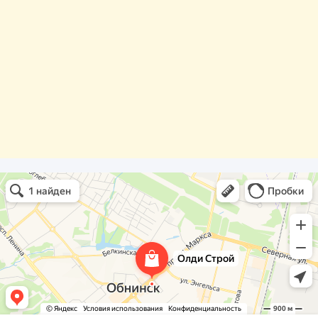
Олди Строй
Фасады и фасадные системы в Обнинске
Оргстекло, поликарбонат в Обнинске