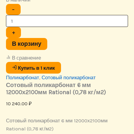
Количество
−
товара
Сотовый
поликарбонат
6
+
мм
12000х2100мм
В корзину
Rational
(0,78
В сравнение
кг/
м2)
Купить в 1 клик
Поликарбонат
,
Сотовый поликарбонат
Сотовый поликарбонат 6 мм
12000х2100мм Rational (0,78 кг/м2)
10 240.00
₽
Сотовый поликарбонат 6 мм 12000х2100мм
Rational (0,78 кг/м2)