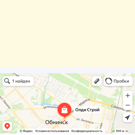
Олди Строй
Фасады и фасадные системы в Обнинске
Оргстекло, поликарбонат в Обнинске