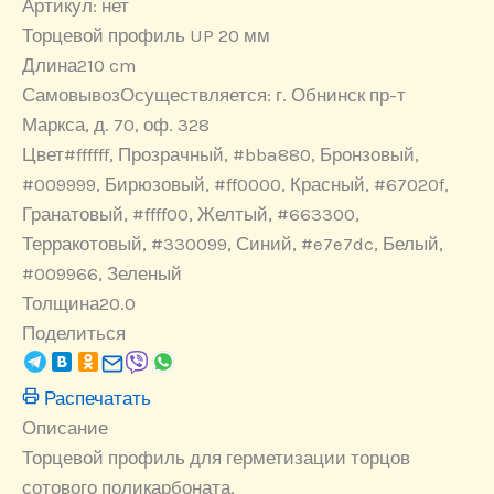
Артикул:
нет
Торцевой профиль UP 20 мм
Длина
210 cm
Самовывоз
Осуществляется: г. Обнинск пр-т
Маркса, д. 70, оф. 328
Цвет
#ffffff, Прозрачный, #bba880, Бронзовый,
#009999, Бирюзовый, #ff0000, Красный, #67020f,
Гранатовый, #ffff00, Желтый, #663300,
Терракотовый, #330099, Синий, #e7e7dc, Белый,
#009966, Зеленый
Толщина
20.0
Поделиться
Распечатать
Описание
Торцевой профиль для герметизации торцов
сотового поликарбоната.