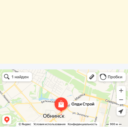
Олди Строй
Фасады и фасадные системы в Обнинске
Оргстекло, поликарбонат в Обнинске