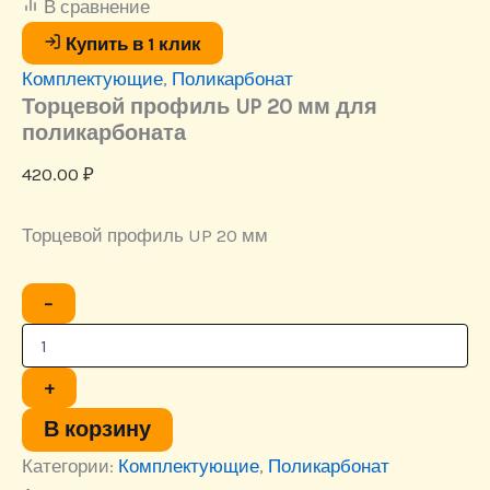
В сравнение
Купить в 1 клик
Комплектующие
,
Поликарбонат
Торцевой профиль UP 20 мм для
поликарбоната
420.00
₽
Торцевой профиль UP 20 мм
Количество
−
товара
Торцевой
профиль
UP
+
20
мм
В корзину
для
Категории:
Комплектующие
,
Поликарбонат
поликарбоната