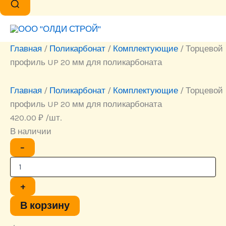
Главная
/
Поликарбонат
/
Комплектующие
/ Торцевой
профиль UP 20 мм для поликарбоната
Главная
/
Поликарбонат
/
Комплектующие
/ Торцевой
профиль UP 20 мм для поликарбоната
420.00
₽
/шт.
В наличии
Количество
−
товара
Торцевой
профиль
UP
+
20
мм
В корзину
для
поликарбоната